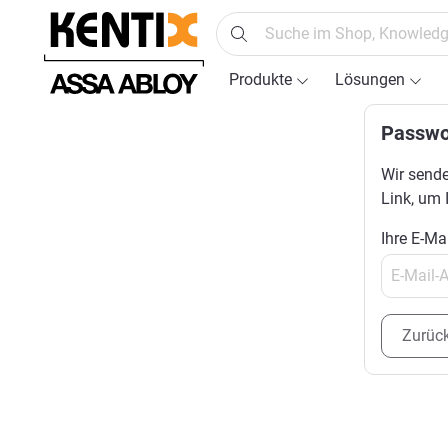
springen
Zur Hauptnavigation springen
Produkte
Lösungen
Passwo
Wir sende
Link, um 
Ihre E-Ma
Zurüc