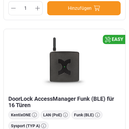
Hinzufügen
EASY
DoorLock AccessManager Funk (BLE) für
16 Türen
KentixONE
LAN (PoE)
Funk (BLE)
Sysport (TYP A)