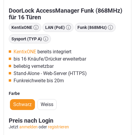
DoorLock AccessManager Funk (868MHz)
für 16 Türen
KentixONE
LAN (PoE)
Funk (868MHz)
Sysport (TYP A)
KentixONE
bereits integriert
bis 16 Knäufe/Drücker erweiterbar
beliebig vernetzbar
Stand-Alone - Web-Server (HTTPS)
Funkreichweite bis 20m
Farbe
Schwarz
Weiss
Preis nach Login
Jetzt
anmelden
oder
registrieren