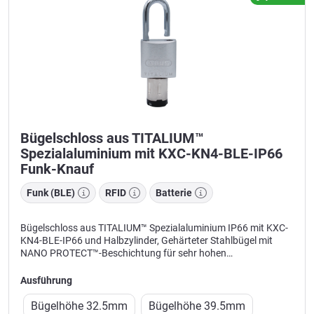
Bügelschloss aus TITALIUM™
Spezialaluminium mit KXC-KN4-BLE-IP66
Funk-Knauf
Funk (BLE)
RFID
Batterie
Bügelschloss aus TITALIUM™ Spezialaluminium IP66 mit KXC-
KN4-BLE-IP66 und Halbzylinder, Gehärteter Stahlbügel mit
NANO PROTECT™-Beschichtung für sehr hohen
Korrosionsschutz, Schließzwang, Größe: 46.5x96,5x27mm,
Durchmesser Stahlbügel: 8mm.
Ausführung
Bügelhöhe 32.5mm
Bügelhöhe 39.5mm