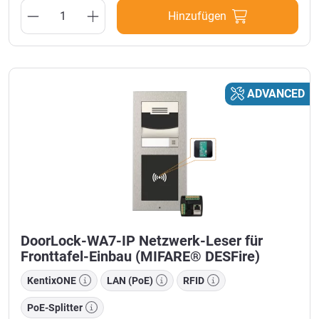
Hinzufügen
ADVANCED
DoorLock-WA7-IP Netzwerk-Leser für
Fronttafel-Einbau (MIFARE® DESFire)
KentixONE
LAN (PoE)
RFID
PoE-Splitter