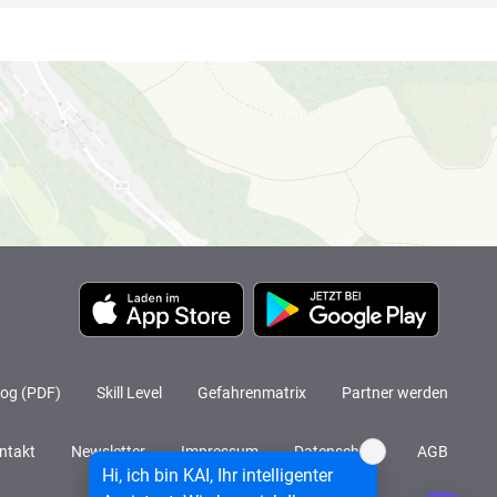
log (PDF)
Skill Level
Gefahrenmatrix
Partner werden
ntakt
Newsletter
Impressum
Datenschutz
AGB
n
Hi, ich bin KAI, Ihr intelligenter