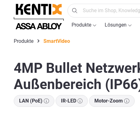
springen
Zur Hauptnavigation springen
Produkte
Lösungen
Produkte
SmartVideo
4MP Bullet Netzwerk
Außenbereich (IP66
LAN (PoE)
IR-LED
Motor-Zoom
Bildergalerie überspringen