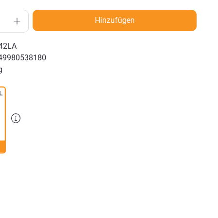
Hinzufügen
42LA
49980538180
g