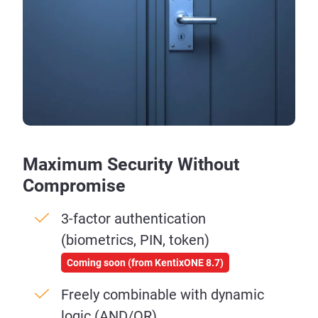
Maximum Security Without
Compromise
3-factor authentication
(biometrics, PIN, token)
Coming soon (from KentixONE 8.7)
Freely combinable with dynamic
logic (AND/OR)