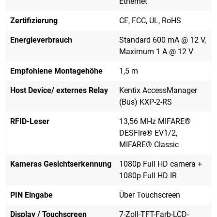
Ethernet
Zertifizierung
CE, FCC, UL, RoHS
Energieverbrauch
Standard 600 mA @ 12 V,
Maximum 1 A @ 12 V
Empfohlene Montagehöhe
1,5 m
Host Device/ externes Relay
Kentix AccessManager
(Bus) KXP-2-RS
RFID-Leser
13,56 MHz MIFARE®
DESFire® EV1/2,
MIFARE® Classic
Kameras Gesichtserkennung
1080p Full HD camera +
1080p Full HD IR
PIN Eingabe
Über Touchscreen
Display / Touchscreen
7-Zoll-TFT-Farb-LCD-