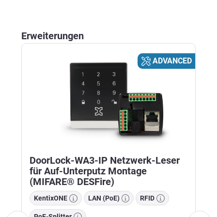
Produktgalerie überspringen
Erweiterungen
D
ADVANCED
DoorLock-WA3-IP Netzwerk-Leser
für Auf-Unterputz Montage
(MIFARE® DESFire)
KentixONE
LAN (PoE)
RFID
PoE-Splitter