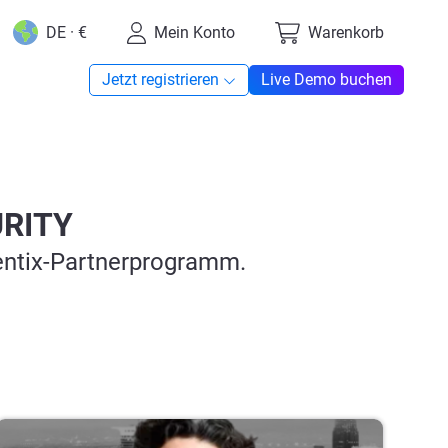
DE · €
Mein Konto
Warenkorb
Jetzt registrieren
Live Demo buchen
URITY
entix-Partnerprogramm.