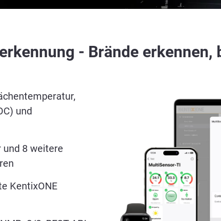
erkennung - Brände erkennen, 
lächentemperatur,
OC) und
 und 8 weitere
ren
rte KentixONE