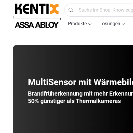
springen
Zur Hauptnavigation springen
Produkte
Lösungen
MultiSensor mit Wärmebil
Brand­früh­erkennung mit mehr Erkennun
50% günstiger als Thermalkameras