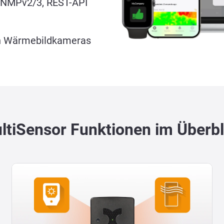
 SNMPv2/3, REST-API
en Wärmebildkameras
ltiSensor Funktionen im Überbl