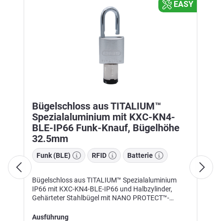
EASY
Bügelschloss aus TITALIUM™
Spezialaluminium mit KXC-KN4-
BLE-IP66 Funk-Knauf, Bügelhöhe
32.5mm
Funk (BLE)
RFID
Batterie
Bügelschloss aus TITALIUM™ Spezialaluminium
IP66 mit KXC-KN4-BLE-IP66 und Halbzylinder,
Gehärteter Stahlbügel mit NANO PROTECT™-
Beschichtung für sehr hohen Korrosionsschutz,
Schließzwang, Größe: 46.5x96,5x27mm,
Ausführung