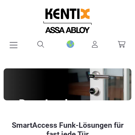
alt springen
DoorLock
Türknauf & Drücker mit Funk (BLE)
SmartAccess Funk-Lösungen für
fast jede Tür