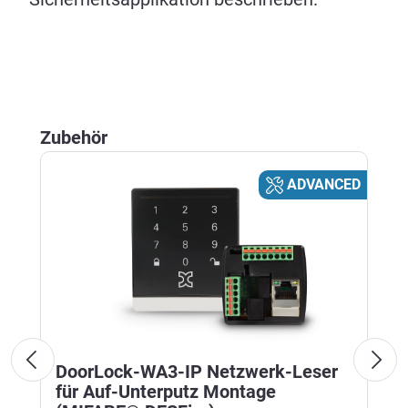
Produktgalerie überspringen
Zubehör
D
ADVANCED
DoorLock-WA3-IP Netzwerk-Leser
für Auf-Unterputz Montage