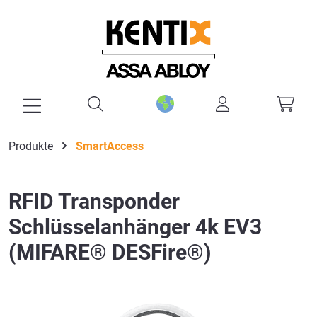
alt springen
Produkte
SmartAccess
RFID Transponder
Schlüsselanhänger 4k EV3
(MIFARE® DESFire®)
Bildergalerie überspringen