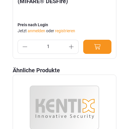
(MIFARE® DESFire)
Preis nach Login
Jetzt
anmelden
oder
registrieren
Produktgalerie überspringen
Ähnliche Produkte