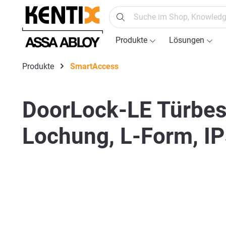
springen
Zur Hauptnavigation springen
Produkte
Lösungen
Produkte
SmartAccess
DoorLock-LE Türbes
Lochung, L-Form, IP
Bildergalerie überspringen