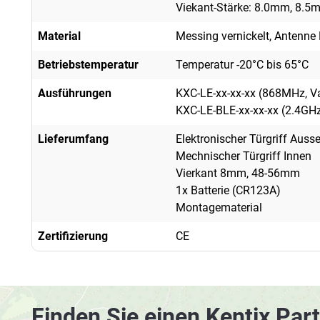
Viekant-Stärke: 8.0mm, 8.5m
Material
Messing vernickelt, Antenne 
Betriebstemperatur
Temperatur -20°C bis 65°C
Ausführungen
KXC-LE-xx-xx-xx (868MHz, Va
KXC-LE-BLE-xx-xx-xx (2.4GHz
Lieferumfang
Elektronischer Türgriff Auss
Mechnischer Türgriff Innen
Vierkant 8mm, 48-56mm
1x Batterie (CR123A)
Montagematerial
Zertifizierung
CE
Finden Sie einen Kentix Part