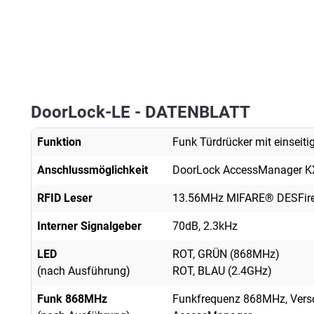
DoorLock-LE - DATENBLATT
Funktion
Funk Türdrücker mit einseiti
Anschlussmöglichkeit
DoorLock AccessManager K
RFID Leser
13.56MHz MIFARE® DESFir
Interner Signalgeber
70dB, 2.3kHz
LED
ROT, GRÜN (868MHz)
(nach Ausführung)
ROT, BLAU (2.4GHz)
Funk
868MHz
Funkfrequenz 868MHz, Versch