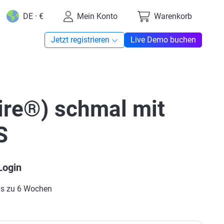
DE · €
Mein Konto
Warenkorb
Jetzt registrieren
Live Demo buchen
re®) schmal mit
S
Login
Bis zu 6 Wochen