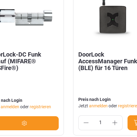
rLock-DC Funk
DoorLock
uf (MIFARE®
AccessManager Fun
Fire®)
(BLE) für 16 Türen
Preis nach Login
 nach Login
Jetzt
anmelden
oder
registrier
t
anmelden
oder
registrieren