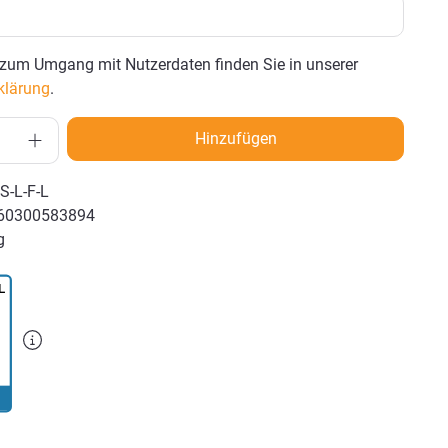
zum Umgang mit Nutzerdaten finden Sie in unserer
klärung
.
Hinzufügen
S-L-F-L
60300583894
g