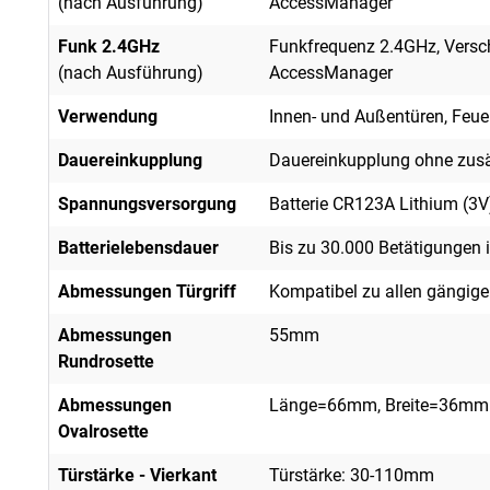
(nach Ausführung)
AccessManager
Funk 2.4GHz
Funkfrequenz 2.4GHz, Versc
(nach Ausführung)
AccessManager
Verwendung
Innen- und Außentüren, Feu
Dauereinkupplung
Dauereinkupplung ohne zusä
Spannungsversorgung
Batterie CR123A Lithium (3V
Batterielebensdauer
Bis zu 30.000 Betätigungen i
Abmessungen Türgriff
Kompatibel zu allen gängig
Abmessungen
55mm
Rundrosette
Abmessungen
Länge=66mm, Breite=36mm
Ovalrosette
Türstärke - Vierkant
Türstärke: 30-110mm