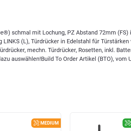
®) schmal mit Lochung, PZ Abstand 72mm (FS) ink
g LINKS (L), Türdrücker in Edelstahl für Türstärk
rdrücker, mechn. Türdrücker, Rosetten, inkl. Batt
zu auswählen!Build To Order Artikel (BTO), vom
MEDIUM