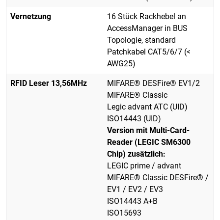
Vernetzung
16 Stück Rackhebel an
AccessManager in BUS
Topologie, standard
Patchkabel CAT5/6/7 (<
AWG25)
RFID Leser 13,56MHz
MIFARE® DESFire® EV1/2
MIFARE® Classic
Legic advant ATC (UID)
ISO14443 (UID)
Version mit Multi-Card-
Reader (LEGIC SM6300
Chip) zusätzlich:
LEGIC prime / advant
MIFARE® Classic DESFire® /
EV1 / EV2 / EV3
ISO14443 A+B
ISO15693