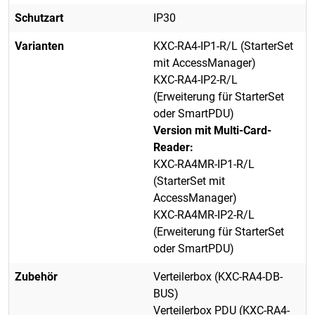
Schutzart
IP30
Varianten
KXC-RA4-IP1-R/L (StarterSet
mit AccessManager)
KXC-RA4-IP2-R/L
(Erweiterung für StarterSet
oder SmartPDU)
Version mit Multi-Card-
Reader:
KXC-RA4MR-IP1-R/L
(StarterSet mit
AccessManager)
KXC-RA4MR-IP2-R/L
(Erweiterung für StarterSet
oder SmartPDU)
Zubehör
Verteilerbox (KXC-RA4-DB-
BUS)
Verteilerbox PDU (KXC-RA4-