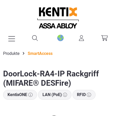
alt springen
Produkte
SmartAccess
DoorLock-RA4-IP Rackgriff
(MIFARE® DESFire)
KentixONE
LAN (PoE)
RFID
Bildergalerie überspringen