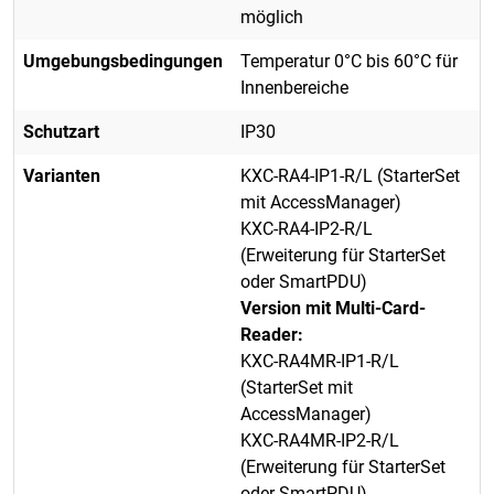
möglich
Umgebungsbedingungen
Temperatur 0°C bis 60°C für
Innenbereiche
Schutzart
IP30
Varianten
KXC-RA4-IP1-R/L (StarterSet
mit AccessManager)
KXC-RA4-IP2-R/L
(Erweiterung für StarterSet
oder SmartPDU)
Version mit Multi-Card-
Reader:
KXC-RA4MR-IP1-R/L
(StarterSet mit
AccessManager)
KXC-RA4MR-IP2-R/L
(Erweiterung für StarterSet
oder SmartPDU)