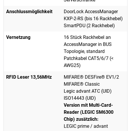
Anschlussmöglichkeit
DoorLock AccessManager
KXP-2-RS (bis 16 Rackhebel)
SmartPDU (2 Rackhebel)
Vernetzung
16 Stück Rackhebel an
AccessManager in BUS
Topologie, standard
Patchkabel CAT5/6/7 (<
AWG25)
RFID Leser 13,56MHz
MIFARE® DESFire® EV1/2
MIFARE® Classic
Legic advant ATC (UID)
ISO14443 (UID)
Version mit Multi-Card-
Reader (LEGIC SM6300
Chip) zusätzlich:
LEGIC prime / advant