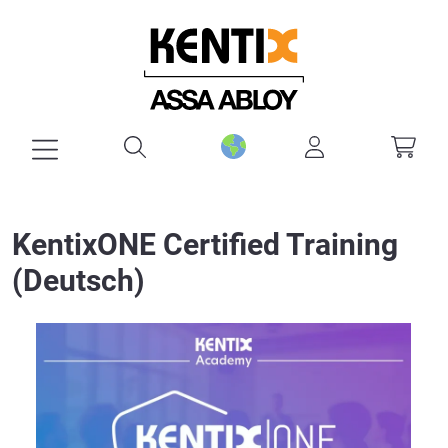
alt springen
KentixONE Certified Training
(Deutsch)
Bildergalerie überspringen