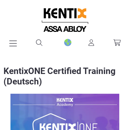
alt springen
KentixONE Certified Training
(Deutsch)
Bildergalerie überspringen