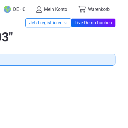
DE · €
Mein Konto
Warenkorb
Jetzt registrieren
Live Demo buchen
03"